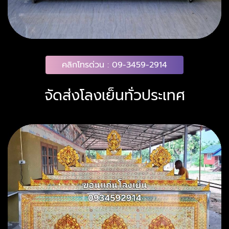
คลิกโทรด่วน : 09-3459-2914
จัดส่งโลงเย็นทั่วประเทศ