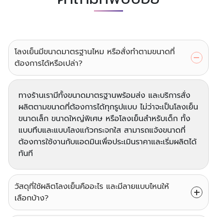
โลงเย็นมีขนาดมาตรฐานไหม หรือสั่งทำตามขนาดที่
ต้องการได้หรือเปล่า?
ทางร้านเรามีทั้งขนาดมาตรฐานพร้อมส่ง และบริการสั่ง
ผลิตตามขนาดที่ต้องการได้ทุกรูปแบบ ไม่ว่าจะเป็นโลงเย็น
ขนาดเล็ก ขนาดใหญ่พิเศษ หรือโลงเย็นสำหรับเด็ก ทั้ง
แบบทึบและแบบโลงแก้วกระจกใส สามารถแจ้งขนาดที่
ต้องการใช้งานกับแอดมินเพื่อประเมินราคาและเริ่มผลิตได้
ทันที
วัสดุที่ใช้ผลิตโลงเย็นคืออะไร และมีลายแบบไหนให้
เลือกบ้าง?