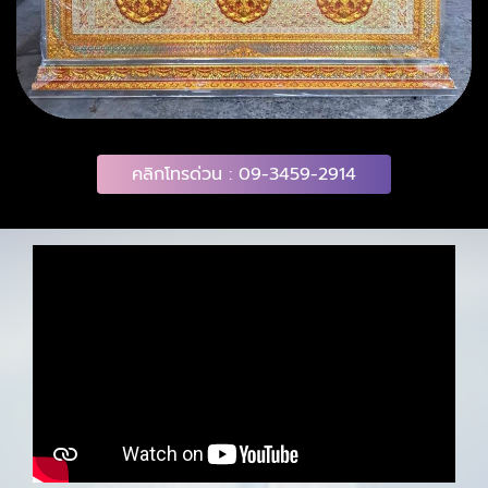
คลิกโทรด่วน : 09-3459-2914