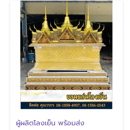
ผู้ผลิตโลงเย็น พร้อมส่ง