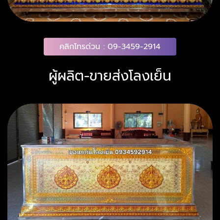
คลิกโทรด่วน : 09-3459-2914
ผู้ผลิต-ขายส่งโลงเย็น