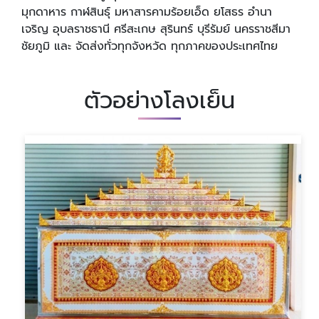
มุกดาหาร กาฬสินธุ์ มหาสารคามร้อยเอ็ด ยโสธร อำนา
เจริญ อุบลราชธานี ศรีสะเกษ สุรินทร์ บุรีรัมย์ นครราชสีมา
ชัยภูมิ และ จัดส่งทั่วทุกจังหวัด ทุกภาคของประเทศไทย
ตัวอย่างโลงเย็น