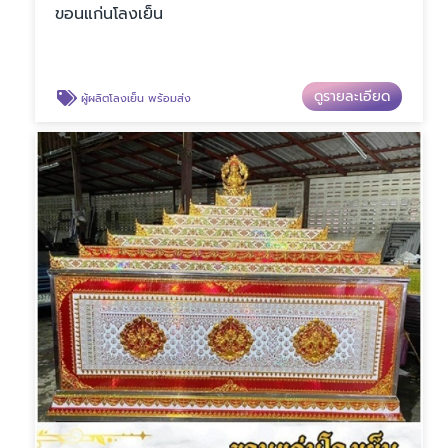
ขอนแก่นโลงเย็น
ดูรายละเอียด
ผู้ผลิตโลงเย็น พร้อมส่ง