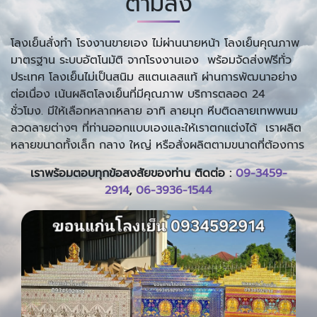
ตามสั่ง
โลงเย็นสั่งทำ โรงงานขายเอง ไม่ผ่านนายหน้า โลงเย็นคุณภาพ
มาตรฐาน ระบบอัตโนมัติ จากโรงงานเอง พร้อมจัดส่งฟรีทั่ว
ประเทศ โลงเย็นไม่เป็นสนิม สแตนเลสแท้ ผ่านการพัฒนาอย่าง
ต่อเนื่อง เน้นผลิตโลงเย็นที่มีคุณภาพ บริการตลอด 24
ชั่วโมง. มีให้เลือกหลากหลาย อาทิ ลายมุก หีบติดลายเทพพนม
ลวดลายต่างๆ ที่ท่านออกแบบเองและให้เราตกแต่งได้ เราผลิต
หลายขนาดทั้งเล็ก กลาง ใหญ่ หรือสั่งผลิตตามขนาดที่ต้องการ
เราพร้อมตอบทุกข้อสงสัยของท่าน ติดต่อ :
09-3459-
2914
,
06-3936-1544