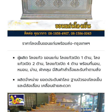
ราคาโลงเย็นขอนแก่นพร้อมส่ง-กรุงเทพฯ
ผู้ผลิต โลงแก้ว ขอนแก่น โลงแก้วเปิด
1 ด้าน, โลง
แก้วเปิด 2 ด้าน, โลงแก้วเปิด 4 ด้าน พร้อมที่นอน,
หมอน, ม่าน, ผ้าคลุม มีสินค้าสำเร็จและรับทำตามสั่ง
ผลิตจำหน่าย ยอดประดับฝาโลง ฐานบัวรองโลงเย็น
และมีล้อเลื่อน เคลื่อนย้ายสะดวก