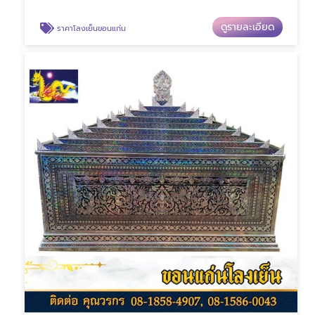
ดูรายละเอียด
ราคาโลงเย็นขอนแก่น