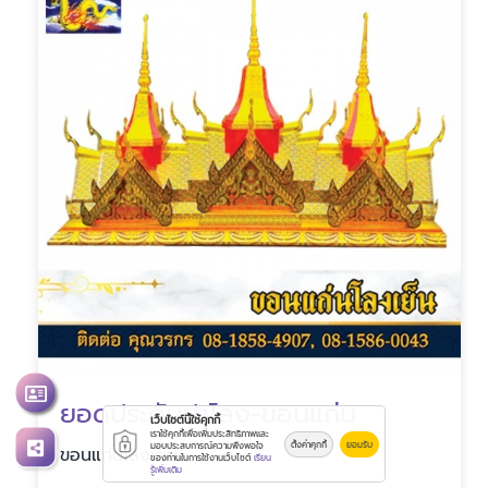
ยอดประดับฝาโลง-ขอนแก่น
เว็บไซต์นี้ใช้คุกกี้
เราใช้คุกกี้เพื่อเพิ่มประสิทธิภาพและ
ตั้งค่าคุกกี้
ยอมรับ
มอบประสบการณ์ความพึงพอใจ
ขอนแก่นโลงเย็น
ของท่านในการใช้งานเว็บไซต์
เรียน
รู้เพิ่มเติม