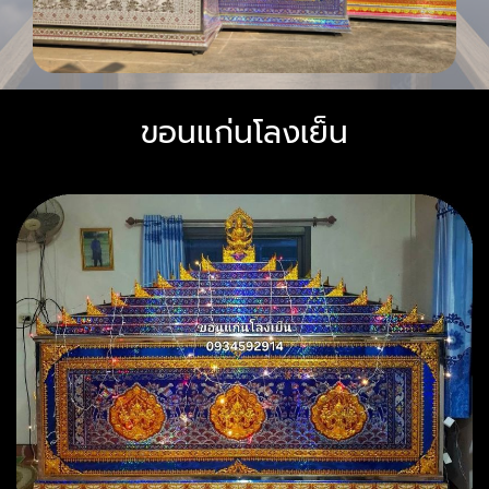
ขอนแก่นโลงเย็น