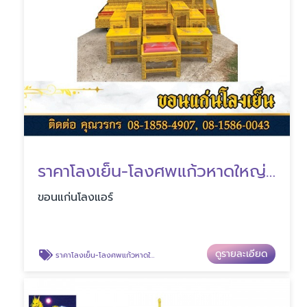
ราคาโลงเย็น-โลงศพแก้วหาดใหญ่-พร้อมส่ง
ขอนแก่นโลงแอร์
ดูรายละเอียด
ราคาโลงเย็น-โลงศพแก้วหาดใหญ่-พร้อมส่ง