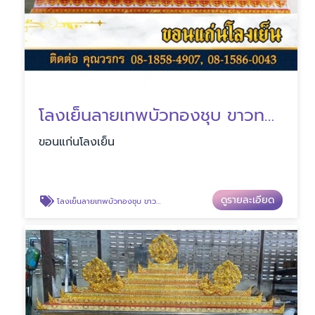
โลงเย็นลายเทพบัวทองชุบ ขาวทอง ขอนแก่น
ขอนแก่นโลงเย็น
ดูรายละเอียด
โลงเย็นลายเทพบัวทองชุบ ขาวทอง ขอนแก่น