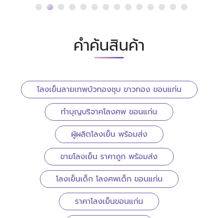
คำค้นสินค้า
โลงเย็นลายเทพบัวทองชุบ ขาวทอง ขอนแก่น
ทำบุญบริจาคโลงศพ ขอนแก่น
ผู้ผลิตโลงเย็น พร้อมส่ง
ขายโลงเย็น ราคาถูก พร้อมส่ง
โลงเย็นเด็ก โลงศพเด็ก ขอนแก่น
ราคาโลงเย็นขอนแก่น