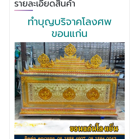
รายละเอียดสินค้า
ทำบุญบริจาคโลงศพ
ขอนแก่น