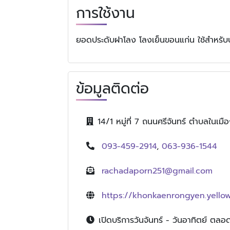
การใช้งาน
ยอดประดับฝาโลง โลงเย็นขอนแก่น ใช้สำหรับป
ข้อมูลติดต่อ
14/1 หมู่ที่ 7 ถนนศรีจันทร์ ตำบลใน
093-459-2914
,
063-936-1544
rachadaporn251@gmail.com
https://khonkaenrongyen.yello
เปิดบริการวันจันทร์ - วันอาทิตย์ ตลอ