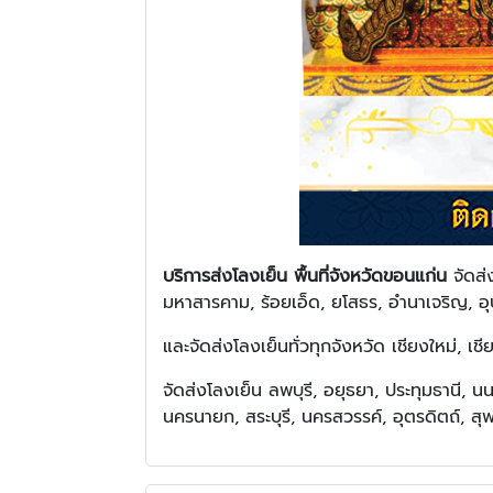
บริการส่งโลงเย็น พื้นที่จังหวัดขอนแก่น
จัดส่
มหาสารคาม, ร้อยเอ็ด, ยโสธร, อำนาเจริญ, อุบลร
และจัดส่งโลงเย็นทั่วทุกจังหวัด เชียงใหม่, เ
จัดส่งโลงเย็น ลพบุรี, อยุธยา, ประทุมธานี, นน
นครนายก, สระบุรี, นครสวรรค์, อุตรดิตถ์, สุพ