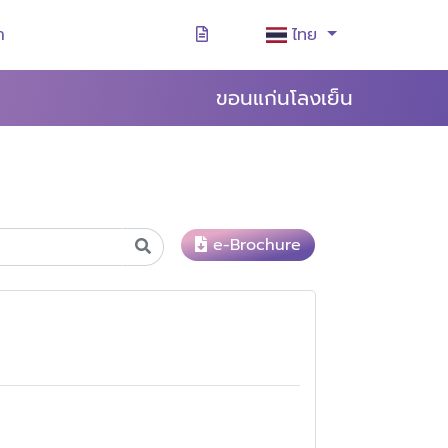
า
ไทย
ขอนแก่นโลงเย็น
e-Brochure