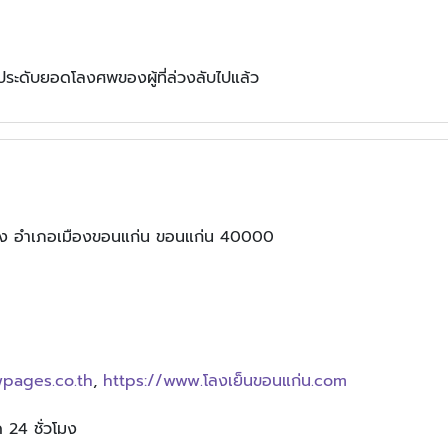
ระดับยอดโลงศพของผู้ที่ล่วงลับไปแล้ว
เมือง อำเภอเมืองขอนแก่น ขอนแก่น 40000
wpages.co.th
,
https://www.โลงเย็นขอนแก่น.com
ด 24 ชั่วโมง