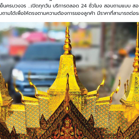
งเย็นครบวงจร ...เปิดทุกวัน บริการตลอด 24 ชั่วโมง สอบถามแบบ 
มได้เพื่อให้ตรงตามความต้องการของลูกค้า มีราคาที่สามารถต่อร