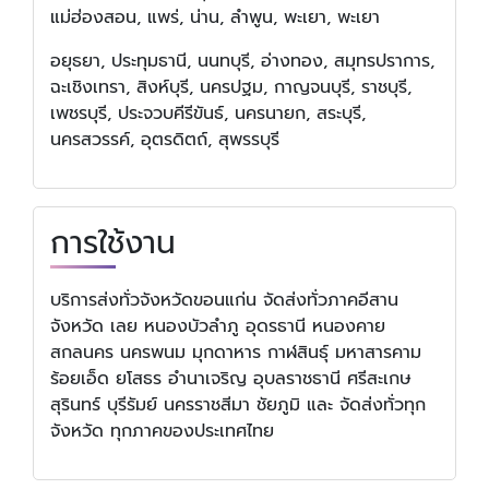
แม่ฮ่องสอน, แพร่, น่าน, ลำพูน, พะเยา, พะเยา
อยุธยา, ประทุมธานี, นนทบุรี, อ่างทอง, สมุทรปราการ,
ฉะเชิงเทรา, สิงห์บุรี, นครปฐม, กาญจนบุรี, ราชบุรี,
เพชรบุรี, ประจวบคีรีขันธ์, นครนายก, สระบุรี,
นครสวรรค์, อุตรดิตถ์, สุพรรบุรี
การใช้งาน
บริการส่งทั่วจังหวัดขอนแก่น จัดส่งทั่วภาคอีสาน
จังหวัด เลย หนองบัวลำภู อุดรธานี หนองคาย
สกลนคร นครพนม มุกดาหาร กาฬสินธุ์ มหาสารคาม
ร้อยเอ็ด ยโสธร อำนาเจริญ อุบลราชธานี ศรีสะเกษ
สุรินทร์ บุรีรัมย์ นครราชสีมา ชัยภูมิ และ จัดส่งทั่วทุก
จังหวัด ทุกภาคของประเทศไทย