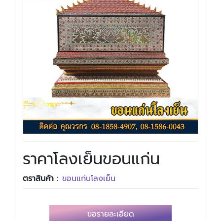
ราคาโลงเย็นขอนแก่น
ตราสินค้า :
ขอนแก่นโลงเย็น
ขอรายละเอียด