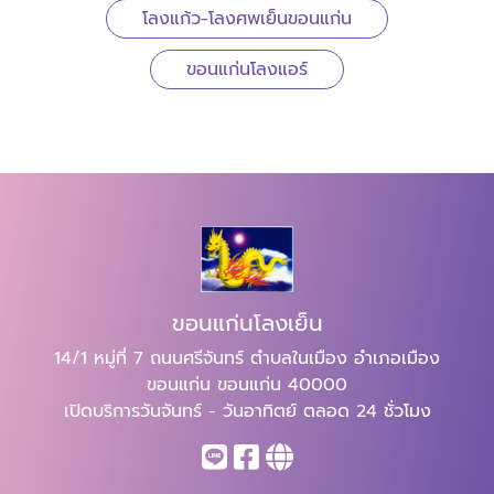
โลงแก้ว-โลงศพเย็นขอนแก่น
ขอนแก่นโลงแอร์
ขอนแก่นโลงเย็น
14/1 หมู่ที่ 7 ถนนศรีจันทร์ ตำบลในเมือง อำเภอเมือง
ขอนแก่น ขอนแก่น 40000
เปิดบริการวันจันทร์ - วันอาทิตย์ ตลอด 24 ชั่วโมง