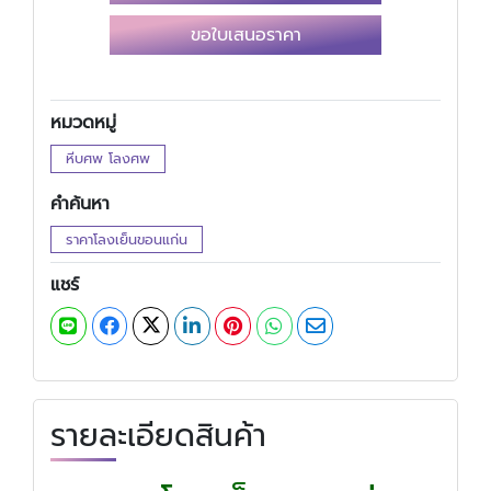
ขอใบเสนอราคา
หมวดหมู่
หีบศพ โลงศพ
คำค้นหา
ราคาโลงเย็นขอนแก่น
แชร์
รายละเอียดสินค้า