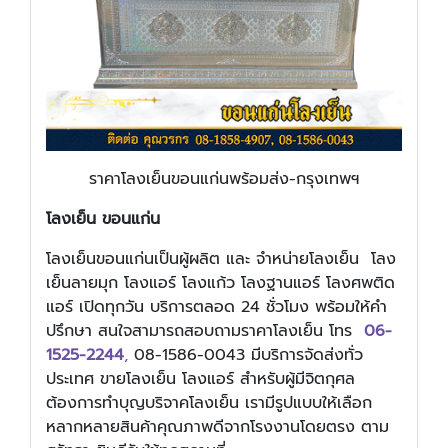
ราคาโลงเย็นขอนแก่นพร้อมส่ง-กรุงเทพฯ
โลงเย็น ขอนแก่น
โลงเย็นขอนแก่นเป็นผู้ผลิต และ จำหน่ายโลงเย็น โลง
เย็นลายมุก โลงแอร์ โลงแก้ว โลงฐานแอร์ โลงศพติด
แอร์ เปิดทุกวัน บริการตลอด
24 ชั่วโมง พร้อมให้คำ
ปรึกษา สนใจสามารถสอบถามราคาโลงเย็น โทร
06-
1525-2244
,
08-1586-0043 มีบริการจัดส่งทั่ว
ประเทศ
ขายโลงเย็น โลงแอร์ สำหรับผู้มีจิตกุศล
ต้องการทำบุญบริจาคโลงเย็น เรามีรูปแบบให้เลือก
หลากหลายสินค้าคุณภาพดีจากโรงงานโดยตรง ตาม