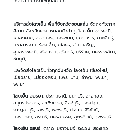
ศรัทธา ยินดีรับใช้ทุกสถานที่
บริการส่งโลงเย็น พื้นที่จังหวัดขอนแก่น
จัดส่งทั่วภาค
อีสาน จังหวัดเลย, หนองบัวลำภู, โลงเย็น อุดรธานี,
หนองคาย, สกลนคร, นครพนม, มุกดาหาร, กาฬสินธุ์,
มหาสารคาม, ร้อยเอ็ด, ยโสธร, อำนาเจริญ,
อุบลราชธานี, ศรีสะเกษ, สุรินทร์, บุรีรัมย์, นครราชสีมา,
ชัยภูมิ,
และจัดส่งโลงเย็นทั่วทุกจังหวัด โลงเย็น เชียงใหม่,
เชียงราย, แม่ฮ่องสอน, แพร่, น่าน, ลำพูน, พะเยา,
พะเยา
โลงเย็น อยุธยา
, ประทุมธานี, นนทบุรี, อ่างทอง,
สมุทรปราการ, ฉะเชิงเทรา, สิงห์บุรี, นครปฐม,
กาญจนบุรี, ราชบุรี, เพชรบุรี, ประจวบคีรีขันธ์,
นครนายก, สระบุรี, นครสวรรค์, อุตรดิตถ์, สุพรรบุรี
โลงเย็น ชลบุรี
, ตราด, ปราจีนบุรี, ระยอง, สระแก้ว,