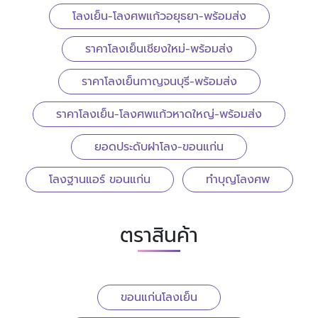
โลงเย็น-โลงศพแก้วอยุธยา-พร้อมส่ง
ราคาโลงเย็นเชียงใหม่-พร้อมส่ง
ราคาโลงเย็นกาญจนบุรี-พร้อมส่ง
ราคาโลงเย็น-โลงศพแก้วหาดใหญ่-พร้อมส่ง
ยอดประดับฝาโลง-ขอนแก่น
โลงฐานแอร์ ขอนแก่น
ทำบุญโลงศพ
ตราสินค้า
ขอนแก่นโลงเย็น