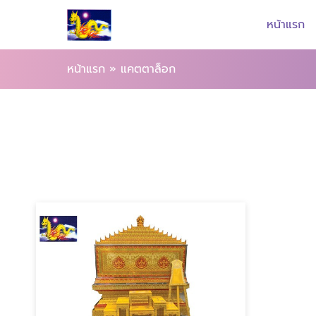
หน้าแรก
หน้าแรก
»
แคตตาล็อก