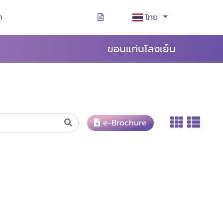
า
ไทย
ขอนแก่นโลงเย็น
e-Brochure